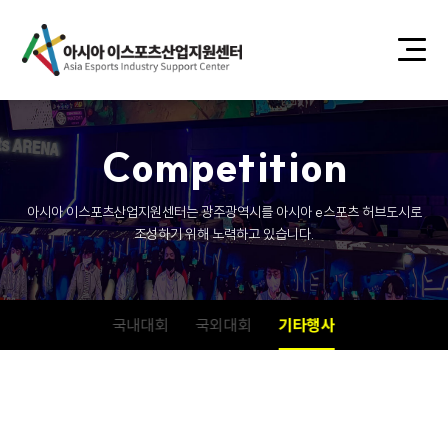
C
o
m
p
e
t
i
t
i
o
n
아시아 이스포츠산업지원센터는 광주광역시를 아시아 e스포츠 허브도시로
조성하기 위해 노력하고 있습니다.
국내대회
국외대회
기타행사