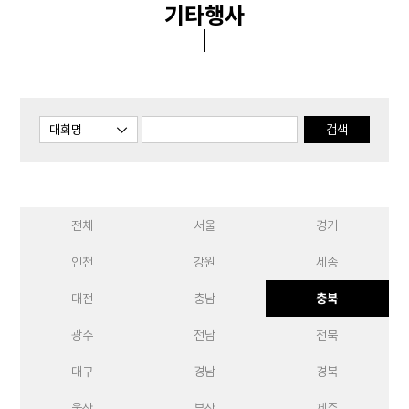
기타행사
검색
전체
서울
경기
인천
강원
세종
대전
충남
충북
광주
전남
전북
대구
경남
경북
울산
부산
제주