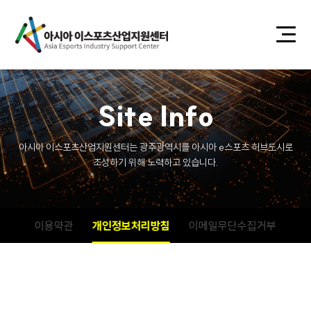
S
i
t
e
I
n
f
o
아시아 이스포츠산업지원센터는 광주광역시를 아시아 e스포츠 허브도시로
조성하기 위해 노력하고 있습니다.
이용약관
개인정보처리방침
이메일무단수집거부