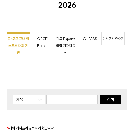
2026
중·고교 교내 이
GECE’
학교 Esports
G-PASS
이스포츠 연수원
스포츠 대회 지
Project
클럽 기자재 지
원
원
검색
8
개의 게시물이 등록되어 있습니다