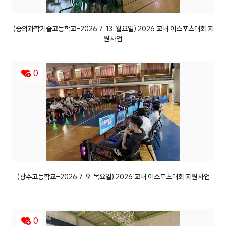
(숭의과학기술고등학교-2026.7. 13. 월요일) 2026 교내 이스포츠대회 지
원사업
0
(광주고등학교-2026.7. 9. 목요일) 2026 교내 이스포츠대회 지원사업
0