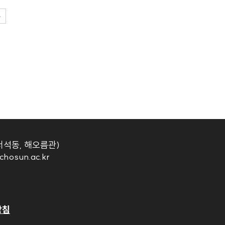
서석동, 해오름관)
chosun.ac.kr
방침