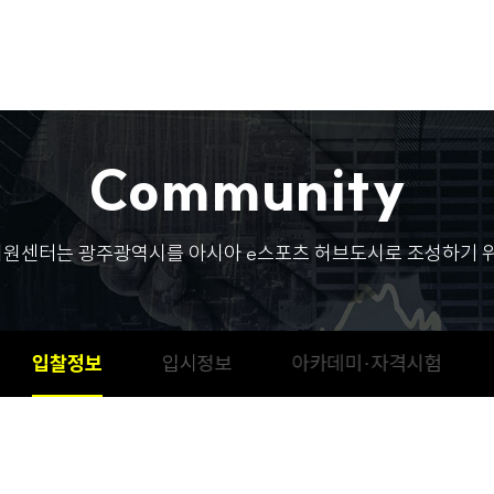
C
o
m
m
u
n
i
t
y
원센터는 광주광역시를 아시아 e스포츠 허브도시로 조성하기 위
입찰정보
입시정보
아카데미·자격시험