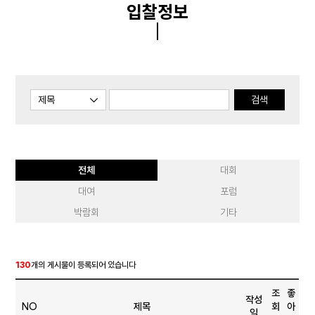
입찰정보
검색
전체
대회
대여
포럼
박람회
기타
130
개의 게시물이 등록되어 있습니다
조
좋
작성
NO
제목
회
아
일