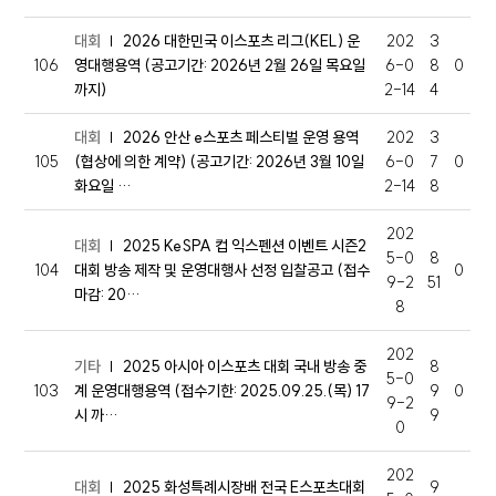
대회
2026 대한민국 이스포츠 리그(KEL) 운
202
3
106
영대행용역 (공고기간: 2026년 2월 26일 목요일
6-0
8
0
까지)
2-14
4
대회
2026 안산 e스포츠 페스티벌 운영 용역
202
3
105
(협상에 의한 계약) (공고기간: 2026년 3월 10일
6-0
7
0
화요일 …
2-14
8
202
대회
2025 KeSPA 컵 익스펜션 이벤트 시즌2
5-0
8
104
대회 방송 제작 및 운영대행사 선정 입찰공고 (접수
0
9-2
51
마감: 20…
8
202
기타
2025 아시아 이스포츠 대회 국내 방송 중
8
5-0
103
계 운영대행용역 (접수기한: 2025.09.25.(목) 17
9
0
9-2
시 까…
9
0
202
대회
2025 화성특례시장배 전국 E스포츠대회
9