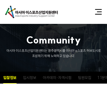
C
o
m
m
u
n
i
t
y
아시아 이스포츠산업지원센터는 광주광역시를 아시아 e스포츠 허브도시로
조성하기 위해 노력하고 있습니다.
입찰정보
입시정보
아카데미·자격시험
팀원모집
1:1문