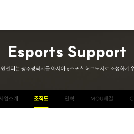
E
s
p
o
r
t
s
S
u
p
p
o
r
t
원센터는 광주광역시를 아시아 e스포츠 허브도시로 조성하기 위
사업소개
조직도
연혁
MOU체결
C