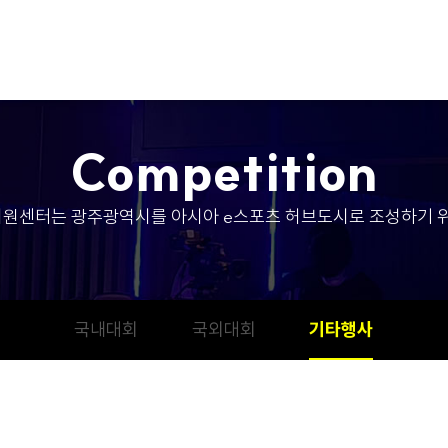
C
o
m
p
e
t
i
t
i
o
n
원센터는 광주광역시를 아시아 e스포츠 허브도시로 조성하기 위
국내대회
국외대회
기타행사