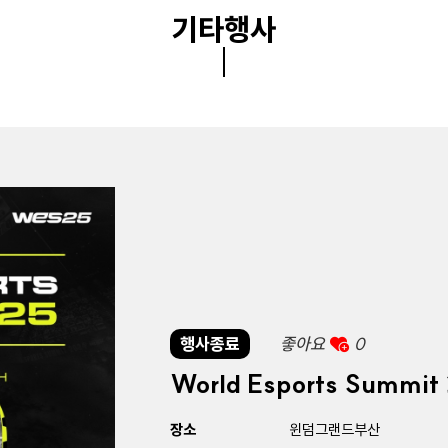
기타행사
행사종료
좋아요
0
World Esports Summit
장소
윈덤그랜드부산