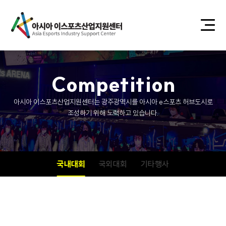
C
o
m
p
e
t
i
t
i
o
n
아시아 이스포츠산업지원센터는 광주광역시를 아시아 e스포츠 허브도시로
조성하기 위해 노력하고 있습니다.
국내대회
국외대회
기타행사